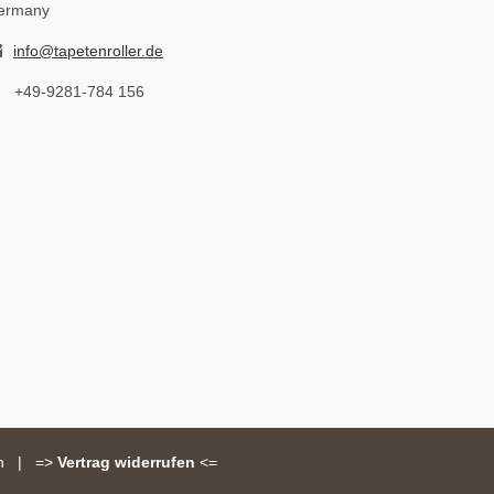
ermany
info@tapetenroller.de
+49-9281-784 156
n
|
=>
Vertrag widerrufen
<=