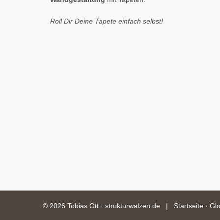
Roll Dir Deine Tapete einfach selbst!
©
2026 Tobias Ott · strukturwalzen.de |
Startseite
·
Glo