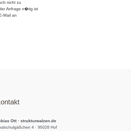
uch nicht zu
er Anfrage n�tig ist
E-Mail an
ontakt
bias Ott · strukturwalzen.de
alschulgäßchen 4 · 95028 Hof