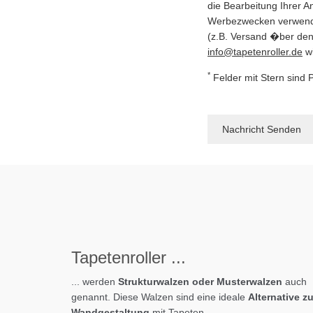
die Bearbeitung Ihrer A
Werbezwecken verwendet
(z.B. Versand �ber den 
info@tapetenroller.de
wi
*
Felder mit Stern sind 
Tapeten
roller
...
... werden
Strukturwalzen oder Musterwalzen
auch
genannt. Diese Walzen sind eine ideale
Alternative zu
Wandgestaltung
mit Tapeten.