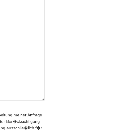
beitung meiner Anfrage
nter Ber�cksichtigung
ung ausschlie�lich f�r