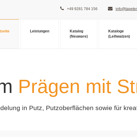
+49 9281 784 156
info@tapeten
tseite
Leistungen
Katalog
Kataloge
(Neuware)
(Leihwalzen)
um
Prägen mit St
elung in Putz, Putzoberflächen sowie für krea