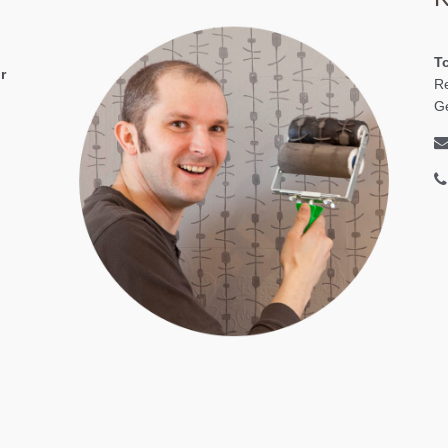
To
r
Re
G