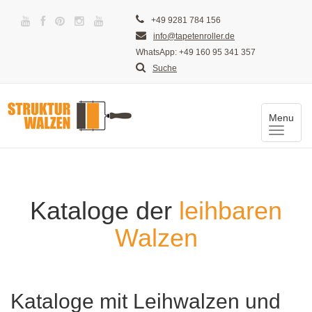
+49 9281 784 156
info@tapetenroller.de
WhatsApp: +49 160 95 341 357
Suche
Menu
Toggle
naviga
Kataloge der
leihbaren
Walzen
Kataloge mit Leihwalzen und