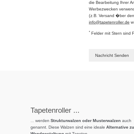
die Bearbeitung Ihrer A
Werbezwecken verwendet
(z.B. Versand �ber den 
info@tapetenroller.de
wi
*
Felder mit Stern sind 
Tapeten
roller
...
... werden
Strukturwalzen oder Musterwalzen
auch
genannt. Diese Walzen sind eine ideale
Alternative zu
Wandgestaltung
mit Tapeten.