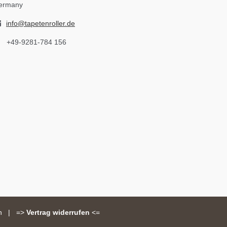
ermany
info@tapetenroller.de
+49-9281-784 156
n
|
=>
Vertrag widerrufen
<=