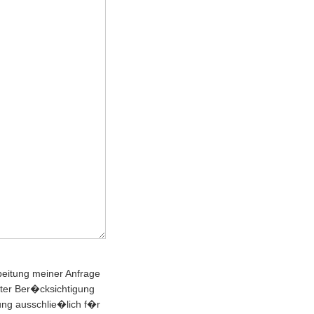
beitung meiner Anfrage
nter Ber�cksichtigung
ung ausschlie�lich f�r