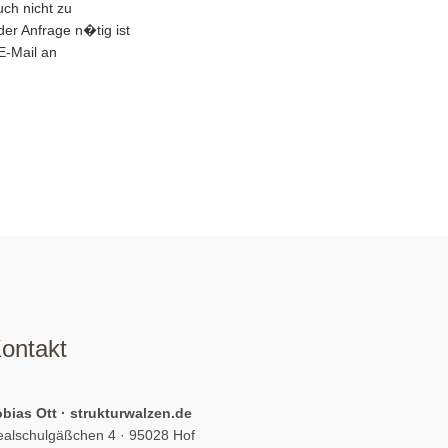
uch nicht zu
er Anfrage n�tig ist
E-Mail an
ontakt
bias Ott · strukturwalzen.de
alschulgäßchen 4 · 95028 Hof