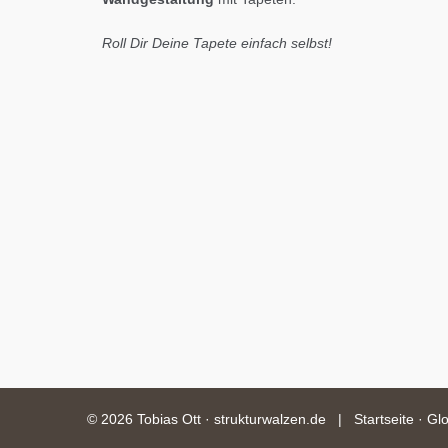
Roll Dir Deine Tapete einfach selbst!
©
2026 Tobias Ott · strukturwalzen.de |
Startseite
·
Glo