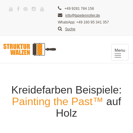
+49 9281 784 156
info@tapetenroller.de
WhatsApp: +49 160 95 341 357
Suche
Menu
Toggle
naviga
Kreidefarben Beispiele:
Painting the Past™
auf
Holz