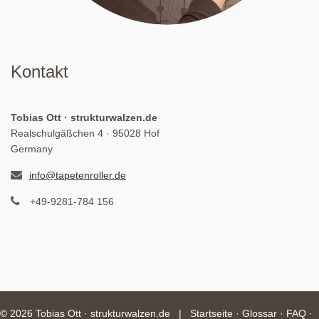
Kontakt
Tobias Ott · strukturwalzen.de
Realschulgäßchen 4 · 95028 Hof
Germany
info@tapetenroller.de
+49-9281-784 156
©
2026 Tobias Ott · strukturwalzen.de |
Startseite
·
Glossar
·
FAQ
·