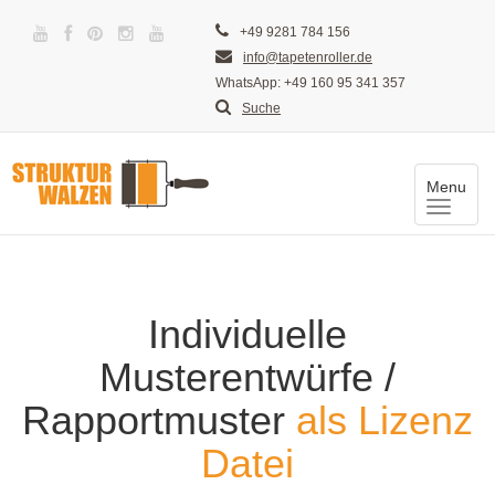
+49 9281 784 156
info@tapetenroller.de
WhatsApp: +49 160 95 341 357
Suche
Menu
Toggle
naviga
Individuelle
Musterentwürfe /
Rapportmuster
als Lizenz
Datei