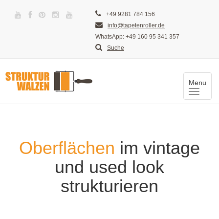
+49 9281 784 156
info@tapetenroller.de
WhatsApp: +49 160 95 341 357
Suche
Menu
Toggle
naviga
Oberflächen
im vintage
und used look
strukturieren