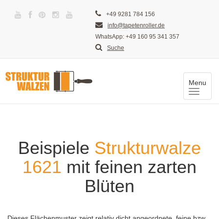
+49 9281 784 156
info@tapetenroller.de
WhatsApp: +49 160 95 341 357
Suche
Menu
Toggle
naviga
Beispiele
Strukturwalze
1621
mit feinen zarten
Blüten
Dieses Flächenmuster zeigt relativ dicht angeordnete, feine bzw.