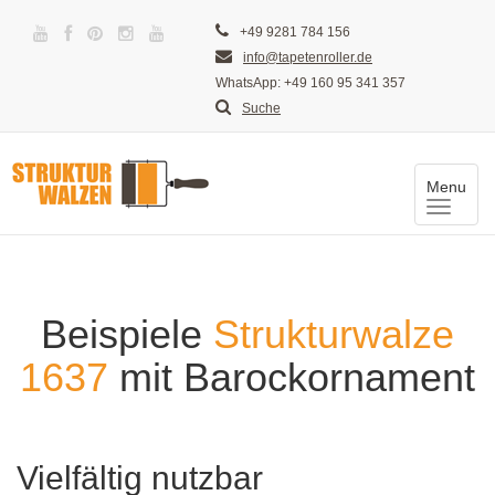
+49 9281 784 156
info@tapetenroller.de
WhatsApp: +49 160 95 341 357
Suche
Menu
Toggle
naviga
Beispiele
Strukturwalze
1637
mit Barockornament
Vielfältig nutzbar