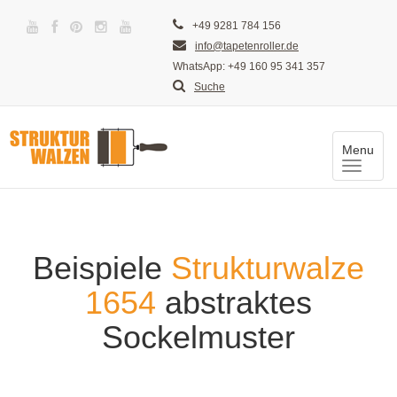
+49 9281 784 156
info@tapetenroller.de
WhatsApp: +49 160 95 341 357
Suche
Menu
Toggle
naviga
Beispiele
Strukturwalze
1654
abstraktes
Sockelmuster