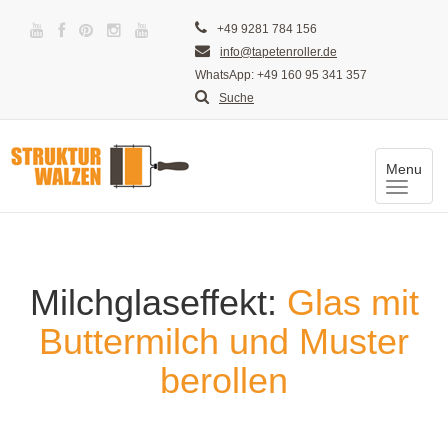
+49 9281 784 156
info@tapetenroller.de
WhatsApp: +49 160 95 341 357
Suche
Menu
Toggle
naviga
Milchglaseffekt:
Glas mit
Buttermilch und Muster
berollen